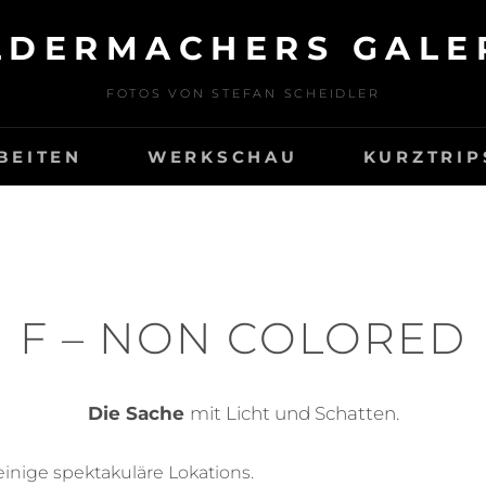
LDERMACHERS GALE
FOTOS VON STEFAN SCHEIDLER
BEITEN
WERKSCHAU
KURZTRIP
F – NON COLORED
Die Sache
mit Licht und Schatten.
 einige spektakuläre Lokations.