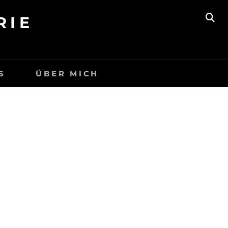
RIE
SE
S
ÜBER MICH