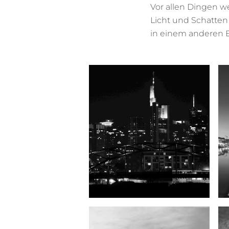
Vor allen Dingen w
Licht und Schatten
in einem anderen B